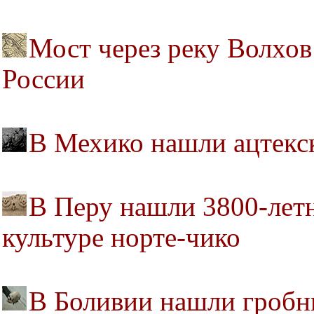
Мост через реку Волхо
России
В Мехико нашли ацтекс
В Перу нашли 3800-лет
культуре норте-чико
В Боливии нашли гробн