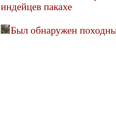
индейцев пакахе
Был обнаружен походны